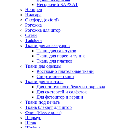
Негорючий БАРХАТ
Неопрен
Ниагара
Оксфорд (oxford)
Рогожка
Рогожка для штор
Сатен
Таффета
Ткани для аксессуаров
Ткань для галстуков
Ткань для парео и туник
Ткань для платков
Ткани для одежды
Костюмно-плательные ткани
Спортивные ткани
Ткани для текстиля
Для постельного белья и покрывал
Для скатертей и салфеток
Для фотоштор и гардин
Ткани под печать
Ткань блэкаут для штор
Флис (Fleece polar)
Шармус
Шелк
Шифон